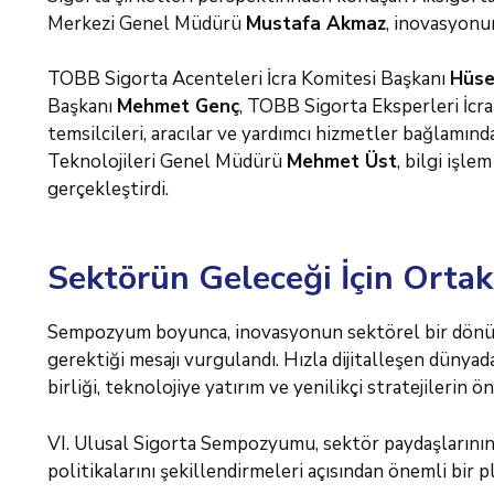
Merkezi Genel Müdürü
Mustafa Akmaz
, inovasyonun
TOBB Sigorta Acenteleri İcra Komitesi Başkanı
Hüse
Başkanı
Mehmet Genç
, TOBB Sigorta Eksperleri İcr
temsilcileri, aracılar ve yardımcı hizmetler bağlamınd
Teknolojileri Genel Müdürü
Mehmet Üst
, bilgi işl
gerçekleştirdi.
Sektörün Geleceği İçin Orta
Sempozyum boyunca, inovasyonun sektörel bir dönüş
gerektiği mesajı vurgulandı. Hızla dijitalleşen dünya
birliği, teknolojiye yatırım ve yenilikçi stratejilerin 
VI. Ulusal Sigorta Sempozyumu, sektör paydaşlarının i
politikalarını şekillendirmeleri açısından önemli bir p