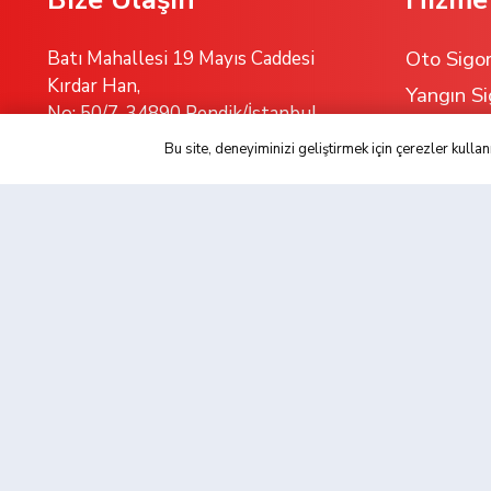
Oto Sigor
Batı Mahallesi 19 Mayıs Caddesi
Kırdar Han,
Yangın Si
No: 50/7, 34890 Pendik/İstanbul
Sağlık Si
Bu site, deneyiminizi geliştirmek için çerezler kul
Mühendisl
Sorumlulu