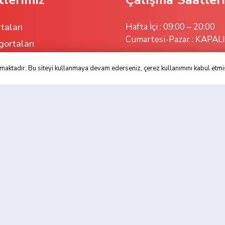
taları
Hafta İçi : 09:00 – 20:00
Cumartesi-Pazar : KAPALI
gortaları
gortaları
lanmaktadır. Bu siteyi kullanmaya devam ederseniz, çerez kullanımını kabul etm
ik Sigortaları
k Sigortaları
© Copyright 2025. SGS Sigorta | Tüm Hakları Saklıdır