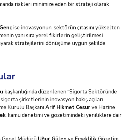
manda riskleri minimize eden bir strateji olarak
 Genç
ise inovasyonun, sektörün çıtasını yükselten
nin yanı sıra yerel fikirlerin geliştirilmesi
uyarak stratejilerini dönüşüme uygun şekilde
ular
lu
başkanlığında düzenlenen “Sigorta Sektöründe
igorta şirketlerinin inovasyon bakış açıları
leme Kurulu Başkanı
Arif Hikmet Cesur
ve Hazine
ek
, kamu denetimi ve gözetimindeki yeniliklere dair
ta Genel Müdürü
Uğur Gülen
ve Emeklilik Gözetim