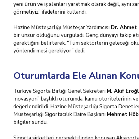
yeni ürün ve iş alanları yaratmak olarak değil, aynı za
görmeliyiz” ifadelerini kullandı.
Hazine Müsteşarlığı Müsteşar Yardımcısı
Dr. Ahmet
bir unsur olduğunu vurguladı. Genç, dünyayı takip etme
gerektiğini belirterek, “Tüm sektörlerin geleceği ok
yönlendirmesi gerekiyor” dedi.
Oturumlarda Ele Alınan Kon
Türkiye Sigorta Birliği Genel Sekreteri
M. Akif Eroğ
İnovasyon” başlıklı oturumda, kamu otoritelerinin ve s
değerlendirildi. Hazine Müsteşarlığı Sigorta Denet
Müsteşarlığı Sigortacılık Daire Başkanı
Mehmet Höb
bilgiler sundu.
Sigorta şirketleri perspektifinden konuşan Aksigor