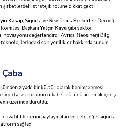
 şirketlerdeki stratejik rolüne dikkat çekti.
yin Kasap
, Sigorta ve Reasürans Brokerleri Derneği
a Komitesi Başkanı
Yalçın Kaya
gibi sektör
a inovasyonu değerlendirdi. Ayrıca, Neosinerji Bilgi
em teknolojilerindeki son yenilikler hakkında sunum
k Çaba
ümden ziyade bir kültür olarak benimsenmesi
da sigorta sektörünün rekabet gücünü artırmak için iş
önemi üzerinde duruldu.
novatif fikirlerini paylaşmaları ve geleceğin sigorta
latform sağladı.