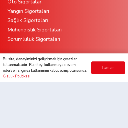
Oto Sigortaları
Yangın Sigortaları
Sağlık Sigortaları
Mühendislik Sigortaları
Sorumluluk Sigortaları
Bu site, deneyiminizi geliştirmek için çerezler
Çalışma Saatleri
kullanmaktadır. Bu siteyi kullanmaya devam
Tamam
ederseniz, çerez kullanımını kabul etmiş olursunuz.
Gizlilik Politikası
Hafta İçi : 09:00 – 20:00
Cumartesi-Pazar : KAPALI
Destek
Whatsapp Destek