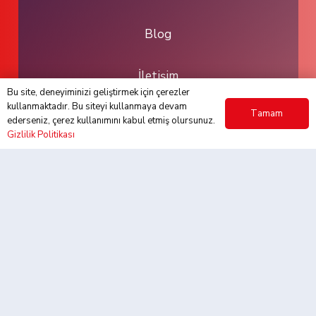
Blog
İletişim
Bu site, deneyiminizi geliştirmek için çerezler
kullanmaktadır. Bu siteyi kullanmaya devam
Tamam
ederseniz, çerez kullanımını kabul etmiş olursunuz.
Gizlilik Politikası
Bize Ulaşın
Batı Mahallesi 19 Mayıs Caddesi Kırdar Han,
No: 50/7, 34890 Pendik/İstanbul